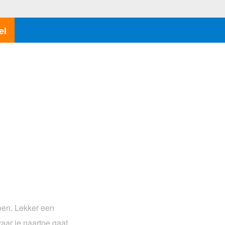
el
doen. Lekker een
aar je naartoe gaat.