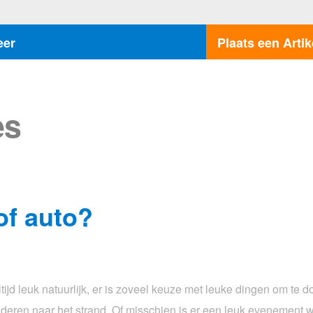
eer
Plaats een Artik
es
of auto?
ijd leuk natuurlijk, er is zoveel keuze met leuke dingen om te 
nderen naar het strand. Of misschien is er een leuk evenement w